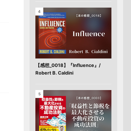
4
【感想_0018】『Influence』/
Robert B. Caldini
5