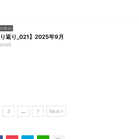
り(学ぶ)
り返り_021】2025年9月
5/10/5
3
…
7
Next »