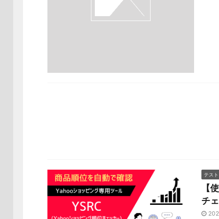
テスト
【使
チェ
202