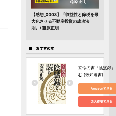
【感想_0003】『収益性と節税を最
大化させる不動産投資の成功法
則』/ 藤原正明
■ おすすめ本
立命の書『陰騭録』
む (致知選書)
Amazonで見る
楽天市場で見る