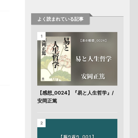
よく読まれている記事
1
【感想_0024】『易と人生哲学』/
安岡正篤
2