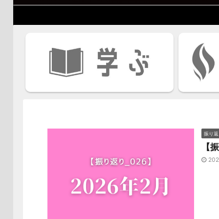
振り返
【振
202