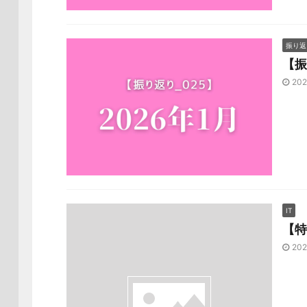
振り返
【振
202
IT
【特
202