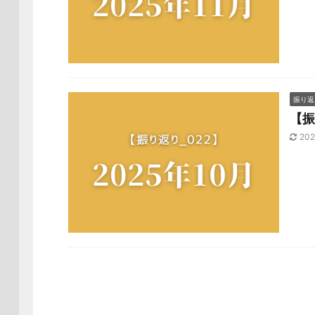
振り返
【振
202