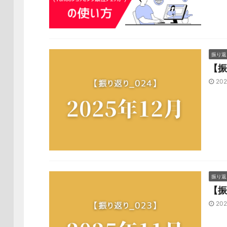
振り返
【振
202
振り返
【振
202