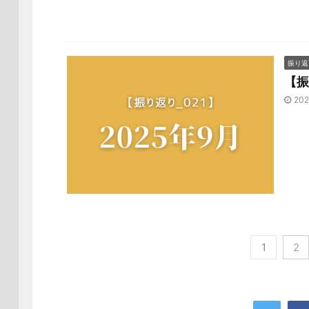
振り返
【振
202
1
2