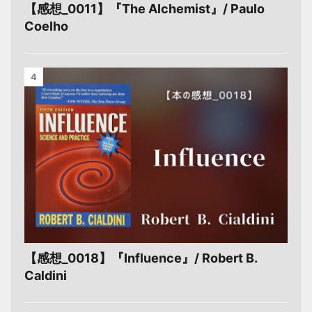
【感想_0011】『The Alchemist』/ Paulo
Coelho
4
【感想_0018】『Influence』/ Robert B.
Caldini