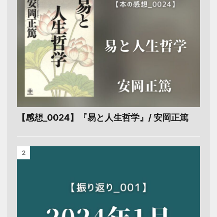
【感想_0024】『易と人生哲学』/ 安岡正篤
2