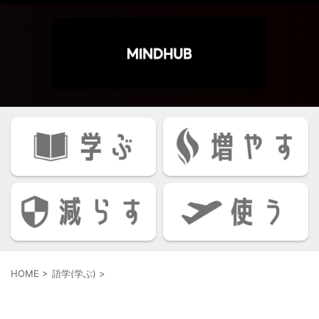
HOME
>
語学(学ぶ)
>