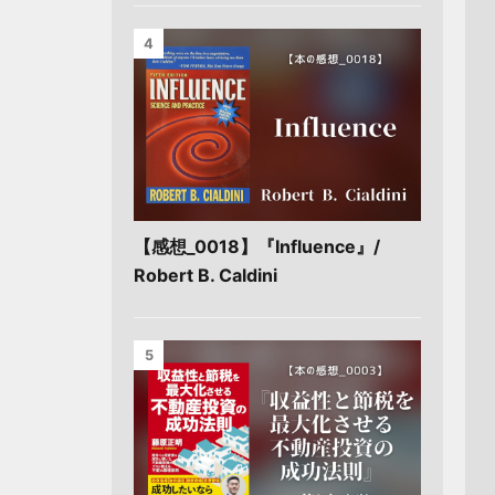
4
【感想_0018】『Influence』/
Robert B. Caldini
5