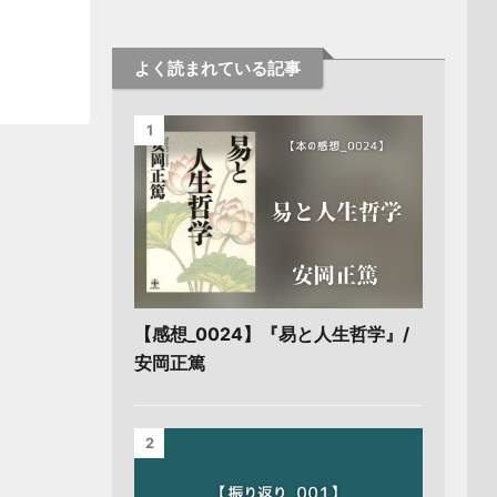
よく読まれている記事
1
【感想_0024】『易と人生哲学』/
安岡正篤
2