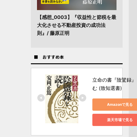
【感想_0003】『収益性と節税を最
大化させる不動産投資の成功法
則』/ 藤原正明
■ おすすめ本
立命の書『陰騭録』
む (致知選書)
Amazonで見る
楽天市場で見る