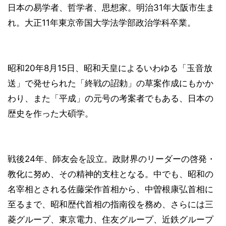
日本の易学者、哲学者、思想家。明治31年大阪市生ま
れ。大正11年東京帝国大学法学部政治学科卒業。
昭和20年8月15日、昭和天皇によるいわゆる「玉音放
送」で発せられた「終戦の詔勅」の草案作成にもかか
わり、また「平成」の元号の考案者でもある、日本の
歴史を作った大碩学。
戦後24年、師友会を設立。政財界のリーダーの啓発・
教化に努め、その精神的支柱となる。中でも、昭和の
名宰相とされる佐藤栄作首相から、中曽根康弘首相に
至るまで、昭和歴代首相の指南役を務め、さらには三
菱グループ、東京電力、住友グループ、近鉄グループ