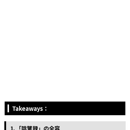
Takeaways：
1. 「陰騭録」の全容